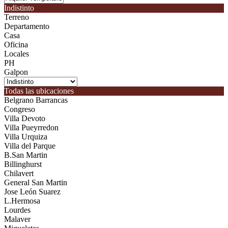
Indistinto
Terreno
Departamento
Casa
Oficina
Locales
PH
Galpon
Todas las ubicaciones
Belgrano Barrancas
Congreso
Villa Devoto
Villa Pueyrredon
Villa Urquiza
Villa del Parque
B.San Martin
Billinghurst
Chilavert
General San Martin
Jose León Suarez
L.Hermosa
Lourdes
Malaver