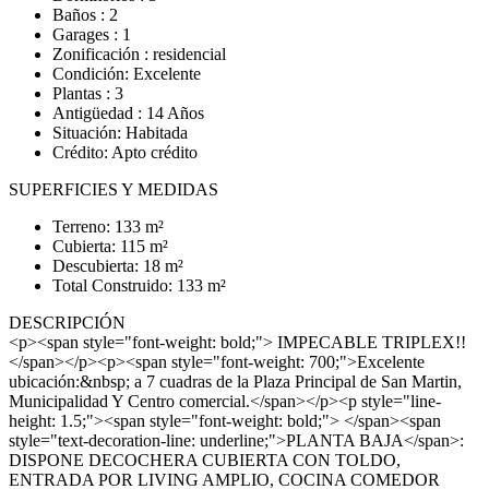
Baños : 2
Garages : 1
Zonificación : residencial
Condición: Excelente
Plantas : 3
Antigüedad : 14 Años
Situación: Habitada
Crédito: Apto crédito
SUPERFICIES Y MEDIDAS
Terreno: 133 m²
Cubierta: 115 m²
Descubierta: 18 m²
Total Construido: 133 m²
DESCRIPCIÓN
<p><span style="font-weight: bold;"> IMPECABLE TRIPLEX!!
</span></p><p><span style="font-weight: 700;">Excelente
ubicación:&nbsp; a 7 cuadras de la Plaza Principal de San Martin,
Municipalidad Y Centro comercial.</span></p><p style="line-
height: 1.5;"><span style="font-weight: bold;"> </span><span
style="text-decoration-line: underline;">PLANTA BAJA</span>:
DISPONE DECOCHERA CUBIERTA CON TOLDO,
ENTRADA POR LIVING AMPLIO, COCINA COMEDOR