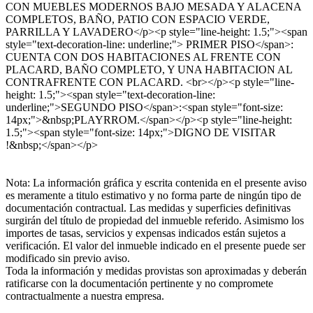
CON MUEBLES MODERNOS BAJO MESADA Y ALACENA
COMPLETOS, BAÑO, PATIO CON ESPACIO VERDE,
PARRILLA Y LAVADERO</p><p style="line-height: 1.5;"><span
style="text-decoration-line: underline;"> PRIMER PISO</span>:
CUENTA CON DOS HABITACIONES AL FRENTE CON
PLACARD, BAÑO COMPLETO, Y UNA HABITACION AL
CONTRAFRENTE CON PLACARD. <br></p><p style="line-
height: 1.5;"><span style="text-decoration-line:
underline;">SEGUNDO PISO</span>:<span style="font-size:
14px;">&nbsp;PLAYRROM.</span></p><p style="line-height:
1.5;"><span style="font-size: 14px;">DIGNO DE VISITAR
!&nbsp;</span></p>
Nota: La información gráfica y escrita contenida en el presente aviso
es meramente a titulo estimativo y no forma parte de ningún tipo de
documentación contractual. Las medidas y superficies definitivas
surgirán del título de propiedad del inmueble referido. Asimismo los
importes de tasas, servicios y expensas indicados están sujetos a
verificación. El valor del inmueble indicado en el presente puede ser
modificado sin previo aviso.
Toda la información y medidas provistas son aproximadas y deberán
ratificarse con la documentación pertinente y no compromete
contractualmente a nuestra empresa.