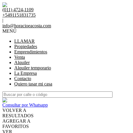
(011) 4724-1109
+5491151831735
|
info@horacioeacosta.com
MENÚ
LLAMAR
Propiedades
Emprendimientos
Venta
Alquiler
Alquiler temporario
La Empresa
Contacto
Quiero tasar mi casa
Consultar por Whatsapp
VOLVER A
RESULTADOS
AGREGAR A
FAVORITOS
VER