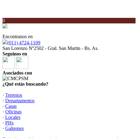
0
Encontranos en
(011) 4724-1109
San Lorenzo Nº2502 - Gral. San Martin - Bs. As.
Seguinos en
Asociados con
¿Qué estás buscando?
·
Terrenos
·
Departamentos
·
Casas
·
Oficinas
·
Locales
·
PHs
·
Galpones